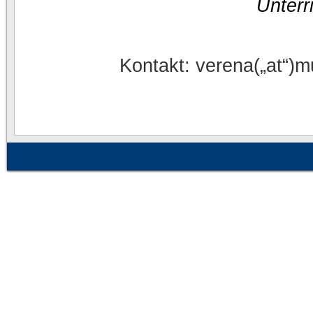
Unterr
>> D
Kontakt: verena(„at“)