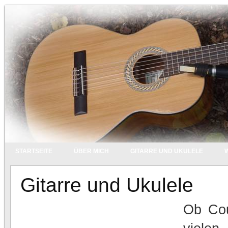
STARTSEITE
ÜBER MICH
GITARRE UND UKULELE
Gitarre und Ukulele
Ob Cou