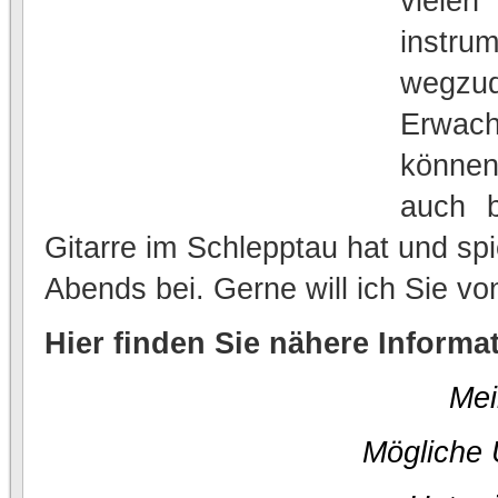
vielen
instr
wegzud
Erwach
können
auch b
Gitarre im Schlepptau hat und sp
Abends bei. Gerne will ich Sie vo
Hier finden Sie nähere Informa
Mei
Mögliche U